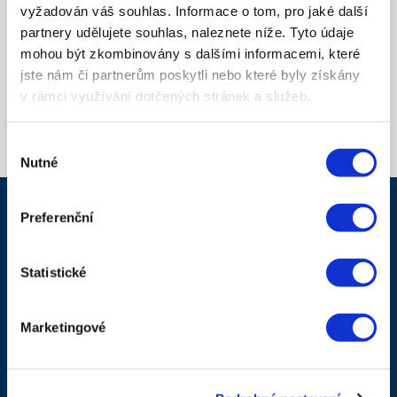
ZNAČKOU
vyžadován váš souhlas. Informace o tom, pro jaké další
partnery udělujete souhlas, naleznete níže. Tyto údaje
Obsah je král. Proto vám pomůžeme předávat
mohou být zkombinovány s dalšími informacemi, které
zákazníkům podstatné a hodnotné informace. Ať už
jste nám či partnerům poskytli nebo které byly získány
jde o obsah na webu nebo texty ve výsledcích
v rámci využívání dotčených stránek a služeb.
vyhledávání, postaráme se o to, aby váš brand
prodával, vzdělával a nezapadl v moři konkurence.
Výběr
Nutné
souhlasu
Preferenční
SEO AUDIT ZDARMA
Nechte si udělat profesionální SEO audit zdarma!
Statistické
Zjistěte vce
Marketingové