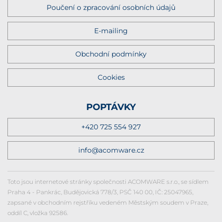
Poučení o zpracování osobních údajů
E-mailing
Obchodní podmínky
Cookies
POPTÁVKY
+420 725 554 927
info@acomware.cz
Toto jsou internetové stránky společnosti ACOMWARE s.r.o., se sídlem
Praha 4 - Pankrác, Budějovická 778/3, PSČ 140 00, IČ: 25047965,
zapsané v obchodním rejstříku vedeném Městským soudem v Praze,
oddíl C, vložka 92586.