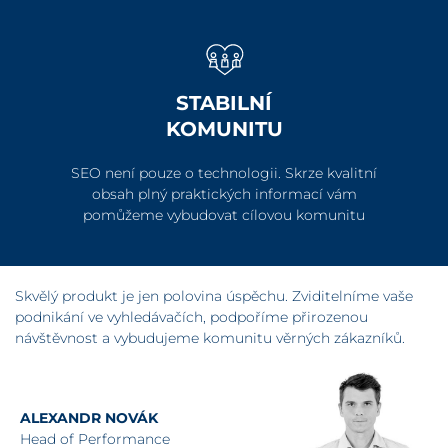
STABILNÍ
KOMUNITU
SEO není pouze o technologii. Skrze kvalitní
obsah plný praktických informací vám
pomůžeme vybudovat cílovou komunitu
Skvělý produkt je jen polovina úspěchu. Zviditelníme vaše
podnikání ve vyhledávačích, podpoříme přirozenou
návštěvnost a vybudujeme komunitu věrných zákazníků.
ALEXANDR NOVÁK
Head of Performance