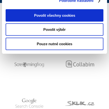
Podrobné nastavení
Povolit všechny cookies
Povolit výběr
VĚŘÍME
PROVĚŘENÝM
TECHNOLOGIÍM
Pouze nutné cookies