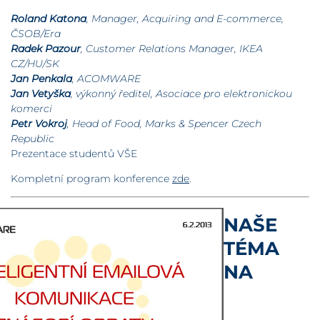
Roland Katona
, Manager, Acquiring and E-commerce,
ČSOB/Era
Radek Pazour
, Customer Relations Manager, IKEA
CZ/HU/SK
Jan Penkala
, ACOMWARE
Jan Vetyška
, výkonný ředitel, Asociace pro elektronickou
komerci
Petr Vokroj
, Head of Food, Marks & Spencer Czech
Republic
Prezentace studentů VŠE
Kompletní program konference
zde
.
NAŠE
TÉMA
NA