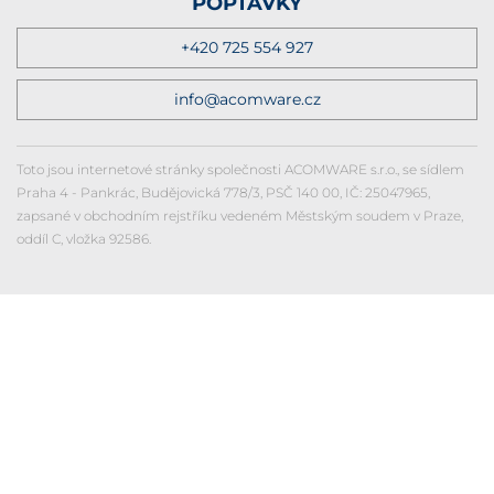
POPTÁVKY
+420 725 554 927
info@acomware.cz
Toto jsou internetové stránky společnosti ACOMWARE s.r.o., se sídlem
Praha 4 - Pankrác, Budějovická 778/3, PSČ 140 00, IČ: 25047965,
zapsané v obchodním rejstříku vedeném Městským soudem v Praze,
oddíl C, vložka 92586.