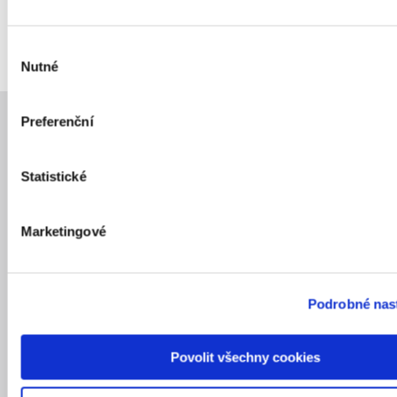
Výběr
Nutné
souhlasu
Preferenční
MENU
Služby
Statistické
Reference
Marketingové
Kariéra
Blog
Podrobné nas
O nás
Povolit všechny cookies
Kontakt