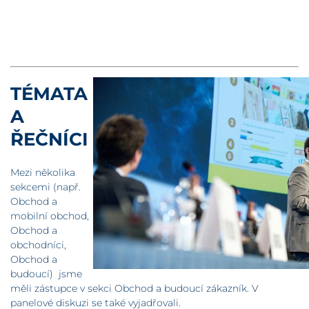
TÉMATA
A
ŘEČNÍCI
Mezi několika
sekcemi (např.
Obchod a
mobilní obchod,
Obchod a
obchodníci,
Obchod a
budoucí) jsme
měli zástupce v sekci Obchod a budoucí zákazník. V
panelové diskuzi se také vyjadřovali.