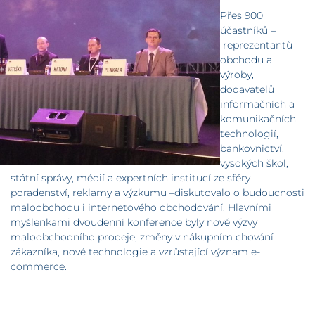
Přes 900
účastníků –
reprezentantů
obchodu a
výroby,
dodavatelů
informačních a
komunikačních
technologií,
bankovnictví,
vysokých škol,
státní správy, médií a expertních institucí ze sféry
poradenství, reklamy a výzkumu –diskutovalo o budoucnosti
maloobchodu i internetového obchodování. Hlavními
myšlenkami dvoudenní konference byly nové výzvy
maloobchodního prodeje, změny v nákupním chování
zákazníka, nové technologie a vzrůstající význam e-
commerce.