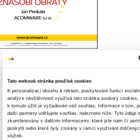
KONFERENCI RETAIL SUMMIT
2013
S tématem o efektivní emailové komunikaci vystoupil Jan
Tato webová stránka používá cookies
Penkala v sekci Obchod a budoucí zákazník. Jeho přednášku
K personalizaci obsahu a reklam, poskytování funkcí sociáln
a následnou panelovou diskuzi si vyslechlo více než 500
analýze návštěvnosti využívá tato stránka soubory cookies,
posluchačů.
k tomuto užití je vyžadován váš souhlas. Informace o tom, p
další partnery udělujete souhlas, naleznete níže. Tyto údaje
zkombinovány s dalšími informacemi, které jste nám či par
poskytli nebo které byly získány v rámci využívání dotčenýc
služeb.