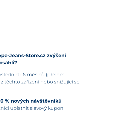
epe-Jeans-Store.cz zvýšení
osáhli?
osledních 6 měsíců (přelom
 z těchto zařízení nebo snižující se
60 % nových návštěvníků
íci uplatnit slevový kupon.