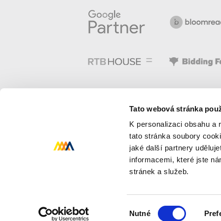
Tato webová stránka použ
K personalizaci obsahu a 
tato stránka soubory cook
jaké další partnery uděluj
informacemi, které jste n
stránek a služeb.
Toto jsou internetové stránky společnosti ACO
vedeném Městským soudem v Praze, oddíl C, v
Výběr
Nutné
Pref
souhlasu