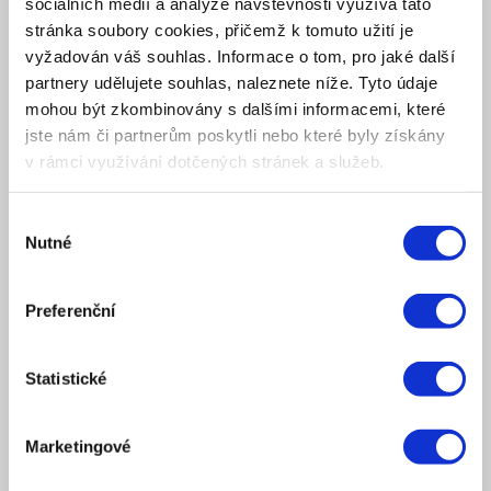
sociálních médií a analýze návštěvnosti využívá tato
stránka soubory cookies, přičemž k tomuto užití je
Služby
vyžadován váš souhlas. Informace o tom, pro jaké další
partnery udělujete souhlas, naleznete níže. Tyto údaje
Reference
mohou být zkombinovány s dalšími informacemi, které
jste nám či partnerům poskytli nebo které byly získány
Kariéra
v rámci využívání dotčených stránek a služeb.
Blog
Výběr
Nutné
O nás
souhlasu
Kontakt
Preferenční
Chci konzultaci
Statistické
NOVINKY
Marketingové
Aktuality