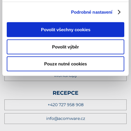
Akce
Podrobné nastavení
Tiskové zprávy
Povolit všechny cookies
POŘÁDÁME
Povolit výběr
Eventy
Školení
Pouze nutné cookies
Workshopy
RECEPCE
+420 727 958 908
info@acomware.cz