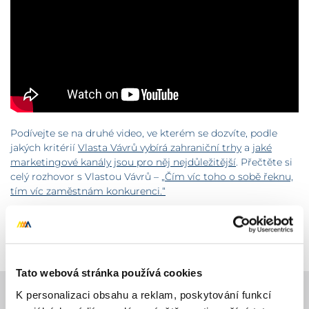
Podívejte se na druhé video, ve kterém se dozvíte, podle
jakých kritérií
Vlasta Vávrů vybírá zahraniční trhy
a
jaké
marketingové kanály jsou pro něj nejdůležitější
. Přečtěte si
celý rozhovor s Vlastou Vávrů –
„Čím víc toho o sobě řeknu,
tím víc zaměstnám konkurenci.“
Další videa z workshopů či jiných projektů najdete na
našem
YouTube kanálu
.
Tato webová stránka používá cookies
K personalizaci obsahu a reklam, poskytování funkcí
MENU