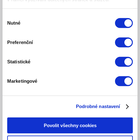
Chci konzultaci
Výběr
Nutné
souhlasu
NOVINKY
Aktuality
Preferenční
Akce
Statistické
Tiskové zprávy
Marketingové
POŘÁDÁME
Eventy
Podrobné nastavení
Školení
Povolit všechny cookies
Workshopy