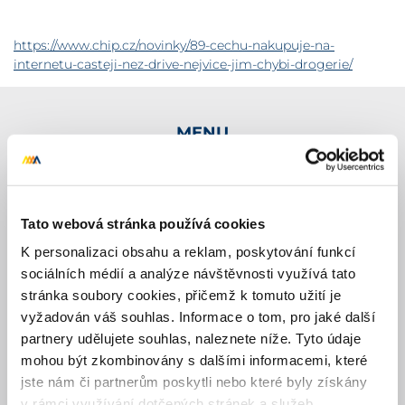
https://www.chip.cz/novinky/89-cechu-nakupuje-na-
internetu-casteji-nez-drive-nejvice-jim-chybi-drogerie/
MENU
Služby
Reference
Tato webová stránka používá cookies
K personalizaci obsahu a reklam, poskytování funkcí
Kariéra
sociálních médií a analýze návštěvnosti využívá tato
stránka soubory cookies, přičemž k tomuto užití je
Blog
vyžadován váš souhlas. Informace o tom, pro jaké další
partnery udělujete souhlas, naleznete níže. Tyto údaje
O nás
mohou být zkombinovány s dalšími informacemi, které
Kontakt
jste nám či partnerům poskytli nebo které byly získány
v rámci využívání dotčených stránek a služeb.