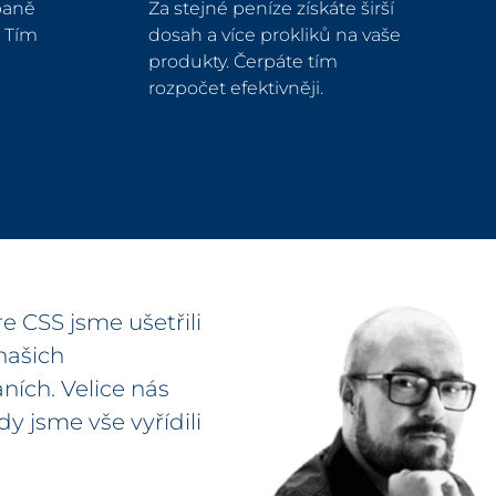
paně
Za stejné peníze získáte širší
. Tím
dosah a více prokliků na vaše
produkty. Čerpáte tím
rozpočet efektivněji.
 CSS jsme ušetřili
našich
ích. Velice nás
dy jsme vše vyřídili