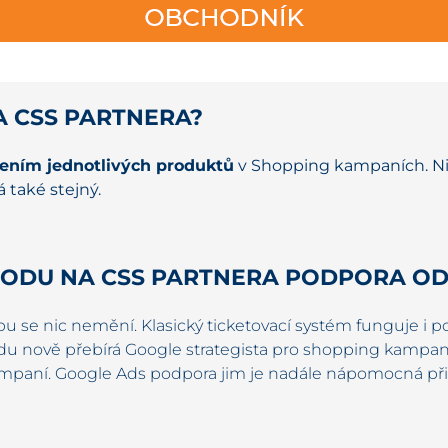
A CSS PARTNERA?
ením jednotlivých produktů
v Shopping kampaních. Nic
 také stejný.
HODU NA CSS PARTNERA PODPORA O
pu se nic nemění. Klasický
ticketovací
systém
funguje i p
du nově přebírá Google strategista pro shopping kampaně
kampaní. Google Ads podpora jim je nadále nápomocná při