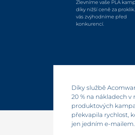
Zlevníme vaše PLA kam
díky nižší ceně za proklik
vás zvýhodníme před
konkurencí.
Díky službě Acomware
20 % na nákladech v 
produktových kampan
překvapila rychlost, k
jen jedním e-mailem.