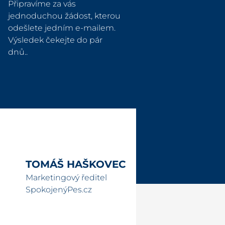
Připravíme za vás
jednoduchou žádost, kterou
odešlete jedním e-mailem.
Výsledek čekejte do pár
dnů..
TOMÁŠ HAŠKOVEC
Marketingový ředitel
SpokojenýPes.cz