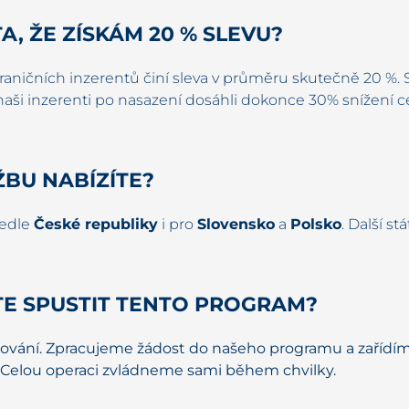
, ŽE ZÍSKÁM 20 % SLEVU?
ahraničních inzerentů činí sleva v průměru skutečně 20 %.
 naši inzerenti po nasazení dosáhli dokonce 30% snížení ce
ŽBU NABÍZÍTE?
vedle
České republiky
i pro
Slovensko
a
Polsko
. Další st
TE SPUSTIT TENTO PROGRAM?
vání. Zpracujeme žádost do našeho programu a zařídím
ů. Celou operaci zvládneme sami během chvilky.