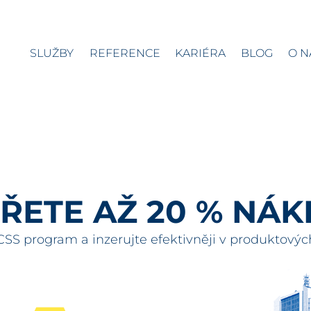
SLUŽBY
REFERENCE
KARIÉRA
BLOG
O N
ŘETE AŽ 20 % NÁ
 CSS program a inzerujte efektivněji v produktový